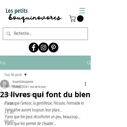
Les petits
bouquinovores
Post
Tous les posts
lespetitsbouquinov
Tous les posts
28 sept. 2020
1 min de lecture
23 livres qui font du bien
ACTIVITÉS, JEUX ET LIVRES-JEUX
Parce que l’amour, la gentillesse, l’écoute, l’entraide et 
0-3 ans
l’empathie auront toujours leur place… 
3-6 ans
Parce que lire peut réconforter un peu, beaucoup…
Albums
Parce que lire permet de s’évader…