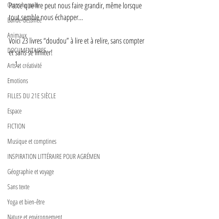
Corps humain
Parce que lire peut nous faire grandir, même lorsque 
tout semble nous échapper…
Bande-dessinée
Animaux
Voici 23 livres “doudou” à lire et à relire, sans compter 
DOCUMENTAIRES
et sans se limiter!  
Arts et créativité
Emotions
FILLES DU 21E SIÈCLE
Espace
FICTION
Musique et comptines
INSPIRATION LITTÉRAIRE POUR AGRÉMEN
Géographie et voyage
Sans texte
Yoga et bien-être
Nature et environnement