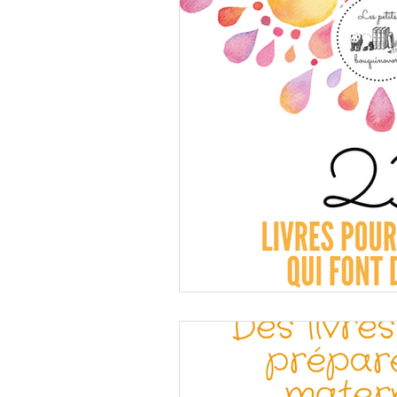
Arts et créativité
Emotions
FILLES
Géographie et voyage
Sans texte
Y