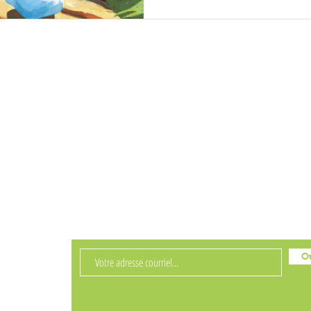
Réseaux sociaux
Facebook
Instagram
Pinterest
FORMÉS
Ou
folettre!