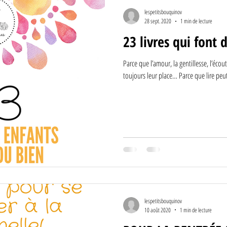
 DU 21E SIÈCLE
Espace
FICTION
Musique et comptines
INSPIRATIO
lespetitsbouquinov
28 sept. 2020
1 min de lecture
23 livres qui font 
oga et bien-être
Nature et environnement
Sciences et technologies
Tout-car
Parce que l’amour, la gentillesse, l’écou
toujours leur place… Parce que lire peut
lespetitsbouquinov
10 août 2020
1 min de lecture