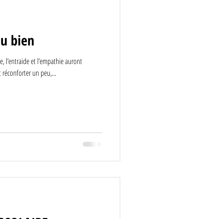
N LITTÉRAIRE POUR AGRÉMEN
du bien
ton
te, l’entraide et l’empathie auront
 réconforter un peu,...