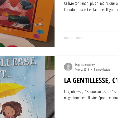
Ce livre contient ni plus ni moins que la recett
Chaudoudoux est en fait une allégorie de
lespetitsbouquinov
16 sept. 2019
1 min de lecture
LA GENTILLESSE, C
La gentillesse, c’est quoi au juste? C’est la question à laquelle cet album
magnifiquement illustré répond, en nou