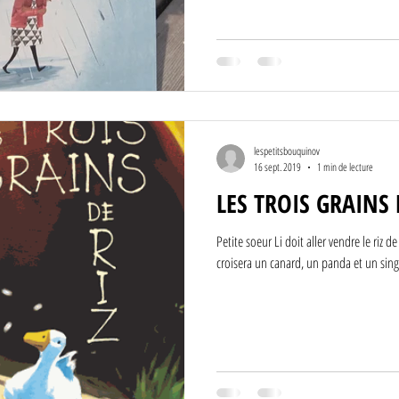
lespetitsbouquinov
16 sept. 2019
1 min de lecture
LES TROIS GRAINS 
Petite soeur Li doit aller vendre le riz 
croisera un canard, un panda et un singe