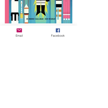
Professeur Astrocat: la
conquête spatiale
Email
Facebook
Retrouvez pour un autre merveilleux
moment de lecture le sympathique
professeur Astrocat, le chat le plus
intelligent de l'univers! On y apprendra
entre autres comment les différentes
fusées ont mené les hommes sur la
Lune... et même au-delà!