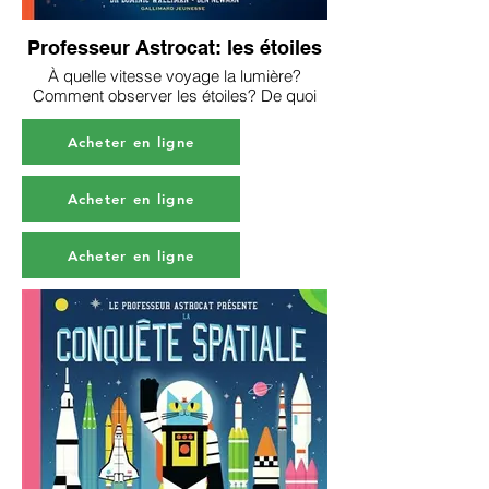
Professeur Astrocat: les étoiles
À quelle vitesse voyage la lumière?
Comment observer les étoiles? De quoi
sont faits les trous noirs? Il y a tant de
questions à se poser... heureusement qu'il
Acheter en ligne
y a Astrocat pour y répondre!
Acheter en ligne
Acheter en ligne