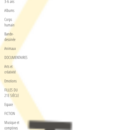
3-6 ans
Albums
Corps
humain
Bande-
dessinée
Animaux
DOCUMENTAIRES
Arts et
créativité
Emotions
FILLES DU
21E SIÈCLE
Espace
FICTION
Musique et
comptines