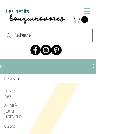
Les petits
bouquinovores
BLOGUE
0-3 ans
Tous les
posts
ACTIVITÉS,
JEUX ET
LIVRES-JEUX
0-3 ans