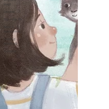
voyage
Sans texte
Yoga et bien-être
Nature et
environnement
Sciences et
technologies
Tout-carton