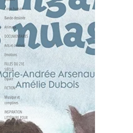
Corps humain
Bande-dessinée
Animaux
DOCUMENTAIRES
Arts et créativité
Emotions
FILLES DU 21E
SIÈCLE
Espace
FICTION
Musique et
comptines
INSPIRATION
LITTÉRAIRE POUR
AGRÉMEN
Géographie et