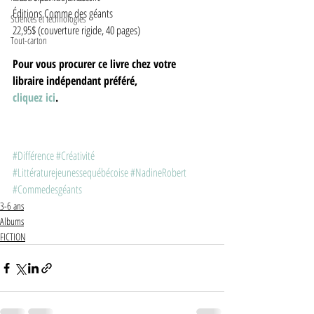
Éditions Comme des géants
Sciences et technologies
22,95$ (couverture rigide, 40 pages)  
Tout-carton
Pour vous procurer ce livre chez votre 
libraire indépendant préféré, 
cliquez ici
.
#Différence
#Créativité
#Littératurejeunessequébécoise
#NadineRobert
#Commedesgéants
3-6 ans
Albums
FICTION