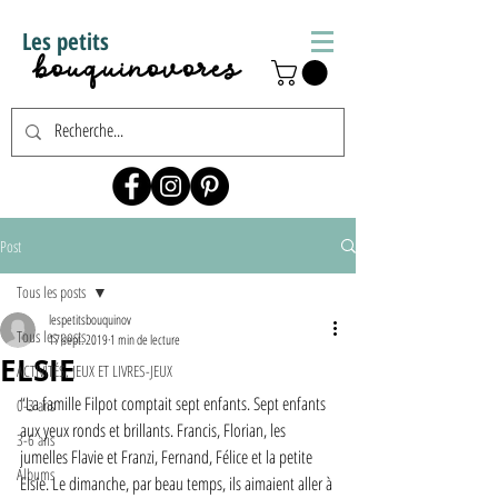
Les petits
bouquinovores
Post
Tous les posts
lespetitsbouquinov
Tous les posts
17 sept. 2019
1 min de lecture
ELSIE
ACTIVITÉS, JEUX ET LIVRES-JEUX
“La famille Filpot comptait sept enfants. Sept enfants 
0-3 ans
aux yeux ronds et brillants. Francis, Florian, les 
3-6 ans
jumelles Flavie et Franzi, Fernand, Félice et la petite 
Albums
Elsie. Le dimanche, par beau temps, ils aimaient aller à 