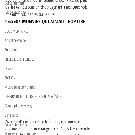
Corps humain
de lire est toujours un choix gagnant à nos yeux, voici 
Bande-dessinée
nos incontournables sur le sujet!  
LE GROS MONSTRE QUI AIMAIT TROP LIRE
Animaux
DOCUMENTAIRES
Arts et créativité
Emotions
FILLES DU 21E SIÈCLE
Espace
FICTION
Musique et comptines
INSPIRATION LITTÉRAIRE POUR AGRÉMEN
Géographie et voyage
Sans texte
“À l’orée d’une fabuleuse forêt, un gros monstre 
Yoga et bien-être
découvre un jour un étrange objet. Après l’avoir reniflé 
Nature et environnement