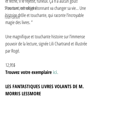
et léché, il le rejette, furieux. Ça n’a aucun goût! 
Pourtant, cet objet étonnant va changer sa vie… Une 
Sciences et technologies
histoire drôle et touchante, qui raconte l’incroyable 
Tout-carton
magie des livres. ” 
Une magnifique et touchante histoire sur l’immense 
pouvoir de la lecture, signée Lili Chartrand et illustrée 
par Rogé. 
12,95$ 
Trouvez votre exemplaire
 ici.
LES FANTASTIQUES LIVRES VOLANTS DE M. 
MORRIS LESSMORE