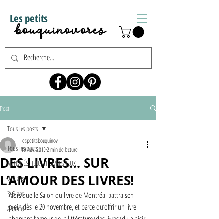
Les petits
bouquinovores
Post
Tous les posts
lespetitsbouquinov
Tous les posts
19 nov. 2019
2 min de lecture
DES LIVRES… SUR
ACTIVITÉS, JEUX ET LIVRES-JEUX
L’AMOUR DES LIVRES!
0-3 ans
3-6 ans
Alors que le Salon du livre de Montréal battra son 
plein dès le 20 novembre, et parce qu’offrir un livre 
Albums
abordant l’amour de la littérature/des livres/du plaisir 