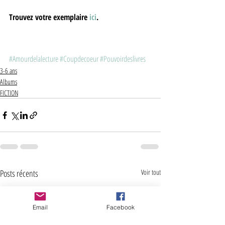
Trouvez votre exemplaire 
ici
. 
#Amourdelalecture
#Coupdecoeur
#Pouvoirdeslivres
3-6 ans
Albums
FICTION
Posts récents
Voir tout
Email
Facebook