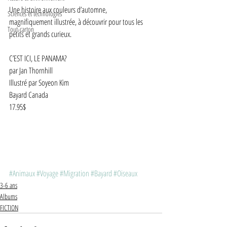
Une histoire aux couleurs d’automne, 
Sciences et technologies
magnifiquement illustrée, à découvrir pour tous les 
Tout-carton
petits et grands curieux.  
C’EST ICI, LE PANAMA?
par Jan Thornhill
Illustré par Soyeon Kim
Bayard Canada
17.95$ 
#Animaux
#Voyage
#Migration
#Bayard
#Oiseaux
3-6 ans
Albums
FICTION