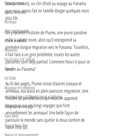
Corps humain
bouquinovore), un clin d’oeil au voyage au Panama 
que nous avions fait en famille élargie quelques mois 
Bande-dessinée
plus tôt.  
Animaux
DOCUMENTAIRES
On y raconte l’histoire de Plume, une jeune paruline 
mâle à calotte noire, alors qu’il entreprend sa 
Arts et créativité
première longue migration vers le Panama. Toutefois, 
Emotions
il fait face à un gros problème: toutes les autres 
FILLES DU 21E SIÈCLE
parulines sont déjà parties! Comment fera-t-il pour se 
rendre au Panama?  
Espace
FICTION
Au fil des pages, Plume croise d’autres oiseaux et 
Musique et comptines
animaux, eux aussi en plein parcours migratoire. Une 
INSPIRATION LITTÉRAIRE POUR AGRÉMEN
histoire de persévérance qui nous en apprend 
beaucoup sur ces longs voyages que font 
Géographie et voyage
annuellement les animaux! Une belle façon de 
Sans texte
parcourir le monde sans quitter le doux confort de 
Yoga et bien-être
notre chez soi. 
Nature et environnement