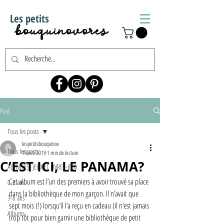
Les petits
bouquinovores
Post
Tous les posts
lespetitsbouquinov
Tous les posts
19 oct. 2019
1 min de lecture
C’EST ICI, LE PANAMA?
ACTIVITÉS, JEUX ET LIVRES-JEUX
Cet album est l’un des premiers à avoir trouvé sa place 
0-3 ans
dans la bibliothèque de mon garçon. Il n’avait que 
3-6 ans
sept mois (!) lorsqu’il l’a reçu en cadeau (il n’est jamais 
Albums
trop tôt pour bien garnir une bibliothèque de petit 