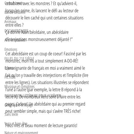
Corps humain
cohabitent avec les monstres ? Et qu’advient-il, 
lorsqu’en prime, ils lancent le défi au lecteur de 
Bande-dessinée
découvrir le lien caché qui unit certaines situations 
Animaux
entre elles ? 
DOCUMENTAIRES
Ça donne Aaah!bécédaire, un abécédaire 
d’interjections monstrueusement déjanté !”
Arts et créativité
Emotions
Cet abécédaire est un coup de coeur! Fasciné par les 
FILLES DU 21E SIÈCLE
monstres, mon fils a tout simplement A-DO-RÉ! 
L’enseignante de français en moi a vraiment aimé le 
Espace
fait qu’on y travaille des interjections et l’implicite (lire 
FICTION
entre les lignes). Les situations illustrées se répondent 
Musique et comptines
l’une à l’autre (par exemple, la lettre B répond à la 
INSPIRATION LITTÉRAIRE POUR AGRÉMEN
lettre A). De nombreux liens sont à faire entre les 
pages: j’adore! Un abécédaire qui au premier regard 
Géographie et voyage
peut sembler simple, mais qui s’avère TRÈS riche! 
Sans texte
Yoga et bien-être
Fous rires et beau moment de lecture garantis! 
Nature et environnement