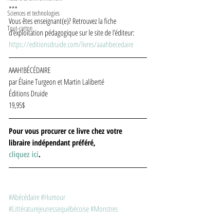
***
Sciences et technologies
Vous êtes enseignant(e)? Retrouvez la fiche 
Tout-carton
d’exploitation pédagogique sur le site de l’éditeur:  
https://editionsdruide.com/livres/aaahbecedaire
AAAH!BÉCÉDAIRE
par Élaine Turgeon et Martin Laliberté
Éditions Druide 
19,95$ 
Pour vous procurer ce livre chez votre 
libraire indépendant préféré, 
cliquez ici
. 
#Abécédaire
#Humour
#Littératurejeunessequébécoise
#Monstres