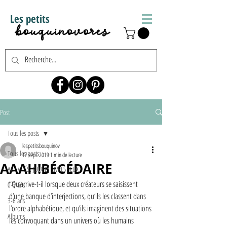
Les petits
bouquinovores
Post
Tous les posts
lespetitsbouquinov
Tous les posts
17 sept. 2019
1 min de lecture
AAAH!BÉCÉDAIRE
ACTIVITÉS, JEUX ET LIVRES-JEUX
“Qu’arrive-t-il lorsque deux créateurs se saisissent 
0-3 ans
d’une banque d’interjections, qu’ils les classent dans 
3-6 ans
l’ordre alphabétique, et qu’ils imaginent des situations 
Albums
les convoquant dans un univers où les humains 