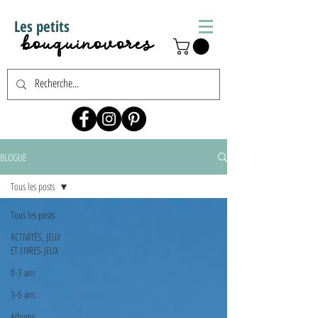
Les petits
bouquinovores
BLOGUE
Tous les posts
Tous les posts
ACTIVITÉS, JEUX
ET LIVRES-JEUX
0-3 ans
3-6 ans
Albums