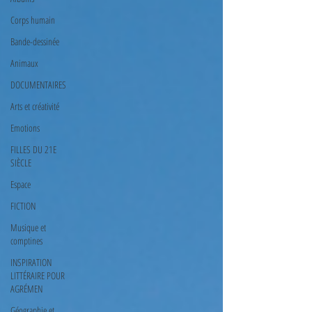
Corps humain
Bande-dessinée
Animaux
DOCUMENTAIRES
Arts et créativité
Emotions
FILLES DU 21E
SIÈCLE
Espace
FICTION
Musique et
comptines
INSPIRATION
LITTÉRAIRE POUR
AGRÉMEN
Géographie et