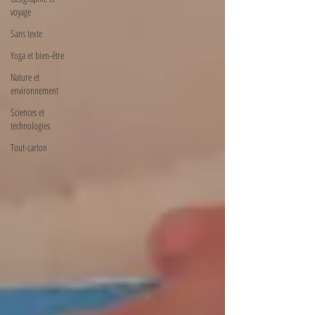
voyage
Sans texte
Yoga et bien-être
Nature et
environnement
Sciences et
technologies
Tout-carton