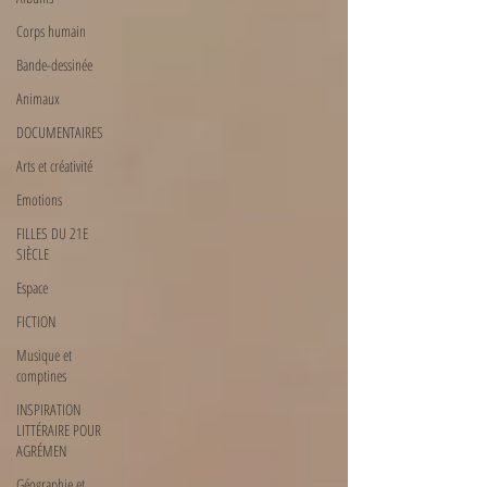
Corps humain
Bande-dessinée
Animaux
DOCUMENTAIRES
Arts et créativité
Emotions
FILLES DU 21E
SIÈCLE
Espace
FICTION
Musique et
comptines
INSPIRATION
LITTÉRAIRE POUR
AGRÉMEN
Géographie et