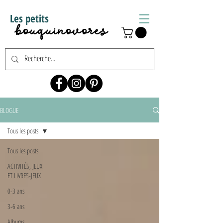
Les petits
bouquinovores
BLOGUE
Tous les posts
Tous les posts
ACTIVITÉS, JEUX
ET LIVRES-JEUX
0-3 ans
3-6 ans
Albums