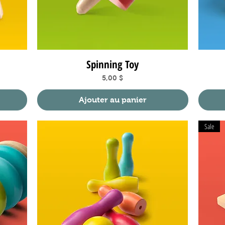
Spinning Toy
Aperçu rapide
Prix
5,00 $
Ajouter au panier
Sale