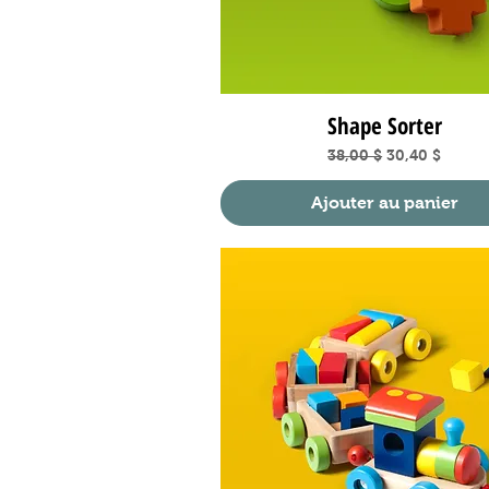
Shape Sorter
Aperçu rapide
Prix original
Prix promotio
38,00 $
30,40 $
Ajouter au panier