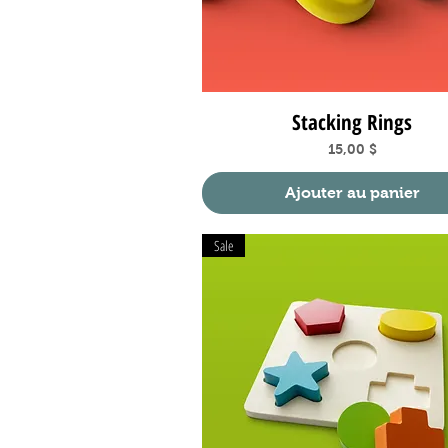
Stacking Rings
Aperçu rapide
Prix
15,00 $
Ajouter au panier
Sale