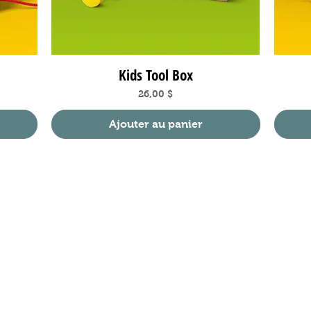
Kids Tool Box
Aperçu rapide
Prix
26,00 $
Ajouter au panier
Réseaux sociaux
Facebook
Instagram
Pinterest