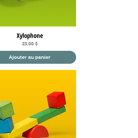
Xylophone
Aperçu rapide
Prix
23,00 $
Ajouter au panier