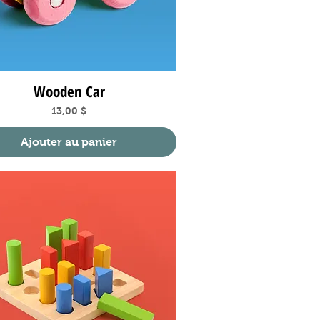
Wooden Car
Aperçu rapide
Prix
13,00 $
Ajouter au panier