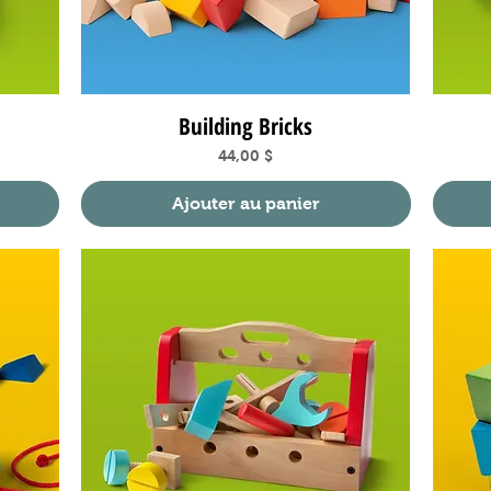
Building Bricks
Aperçu rapide
nnel
Prix
44,00 $
Ajouter au panier