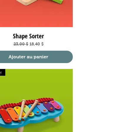
Shape Sorter
Aperçu rapide
Prix original
Prix promotionnel
23,00 $
18,40 $
Ajouter au panier
er