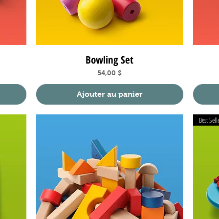
Bowling Set
Aperçu rapide
Prix
54,00 $
Ajouter au panier
Best Sell