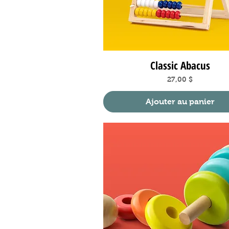
Classic Abacus
Aperçu rapide
Prix
27,00 $
Ajouter au panier