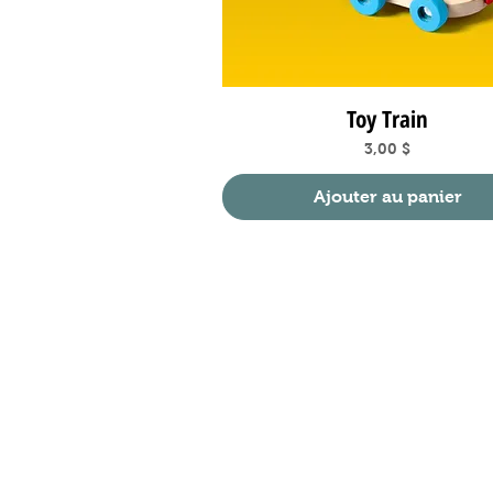
Toy Train
Aperçu rapide
Prix
3,00 $
Ajouter au panier
Consultez
À propos
Contact