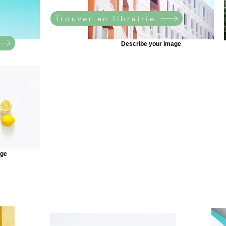
Trouver en librairie
age
Describe your image
age