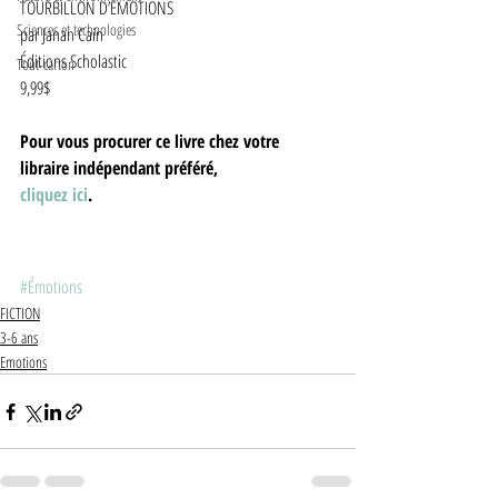
TOURBILLON D’ÉMOTIONS
Sciences et technologies
par Janan Cain
Éditions Scholastic
Tout-carton
9,99$  
Pour vous procurer ce livre chez votre 
libraire indépendant préféré,
cliquez ici
.
#Émotions
FICTION
3-6 ans
Emotions