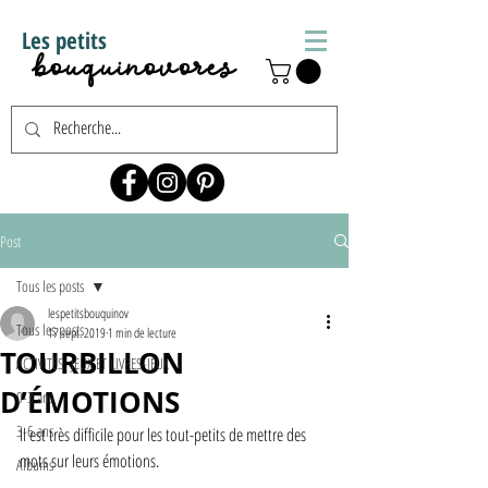
Les petits
bouquinovores
Post
Tous les posts
lespetitsbouquinov
Tous les posts
17 sept. 2019
1 min de lecture
TOURBILLON
ACTIVITÉS, JEUX ET LIVRES-JEUX
D’ÉMOTIONS
0-3 ans
3-6 ans
Il est très difficile pour les tout-petits de mettre des 
mots sur leurs émotions. 
Albums