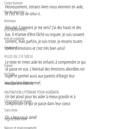
Corps humain
Heureusement, certains livres nous viennent en aide, 
Bande-dessinée
et c’est le cas de celui-ci. 
Animaux
Résumé: Comment je me sens? J’ai des hauts et des 
DOCUMENTAIRES
bas. Il m’arrive d’être fâché ou inquiet. Je suis souvent 
Arts et créativité
content, mais parfois, je suis triste. Je ressens toutes 
Emotions
sortes d’émotions et c’est très bien ainsi! 
FILLES DU 21E SIÈCLE
Le texte en rimes aide les enfants à comprendre ce qui 
Espace
se passe en eux. L’éventail des émotions abordées est 
FICTION
super et permet aussi aux parents d’élargir leur 
vocabulaire émotionnel. 
Musique et comptines
INSPIRATION LITTÉRAIRE POUR AGRÉMEN
Un bel atout pour les aider à mieux grandir et à 
Géographie et voyage
comprendre ce qui se passe dans leur coeur. 
Sans texte
On a beaucoup aimé!  
Yoga et bien-être
Nature et environnement