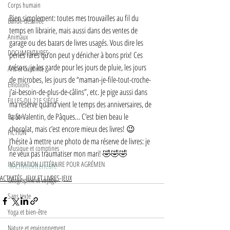
Corps humain
Bien simplement: toutes mes trouvailles au fil du 
Bande-dessinée
temps en librairie, mais aussi dans des ventes de 
Animaux
garage ou des bazars de livres usagés. Vous dire les 
DOCUMENTAIRES
perles rares qu’on peut y dénicher à bons prix! Ces 
trésors, je les garde pour les jours de pluie, les jours 
Arts et créativité
de microbes, les jours de “maman-je-file-tout-croche-
Emotions
j’ai-besoin-de-plus-de-câlins”, etc. Je pige aussi dans 
FILLES DU 21E SIÈCLE
ma réserve quand vient le temps des anniversaires, de 
la St-Valentin, de Pâques… C’est bien beau le 
Espace
chocolat, mais c’est encore mieux des livres! 😉 
FICTION
J’hésite à mettre une photo de ma réserve de livres: je 
Musique et comptines
ne veux pas traumatiser mon mari! 🤣🤣🤣
INSPIRATION LITTÉRAIRE POUR AGRÉMEN
#Activitéintérieure
ACTIVITÉS, JEUX ET LIVRES-JEUX
Géographie et voyage
Sans texte
Yoga et bien-être
Nature et environnement