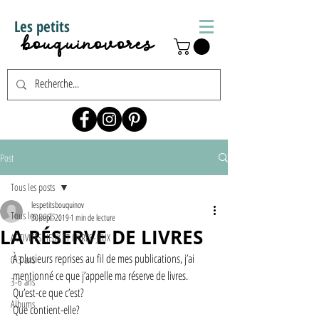
Les petits
bouquinovores
Post
Tous les posts
lespetitsbouquinov
Tous les posts
30 sept. 2019
1 min de lecture
LA RÉSERVE DE LIVRES
ACTIVITÉS, JEUX ET LIVRES-JEUX
À plusieurs reprises au fil de mes publications, j’ai 
0-3 ans
mentionné ce que j’appelle ma réserve de livres.  
3-6 ans
Qu’est-ce que c’est?  
Albums
Que contient-elle? 