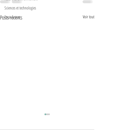
Sciences et technologies
Posts récents
Voir tout
Tout-carton