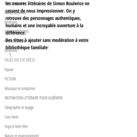
Corps humain
les oeuvres littéraires de Simon Boulerice ne 
cessent de nous impressionner. On y 
Bande-dessinée
retrouve des personnages authentiques, 
Animaux
humains et une incroyable ouverture à la 
DOCUMENTAIRES
différence. 
Des titres à ajouter sans modération à votre 
Arts et créativité
bibliothèque familiale
!  
Emotions
FILLES DU 21E SIÈCLE
Espace
FICTION
Musique et comptines
INSPIRATION LITTÉRAIRE POUR AGRÉMEN
Géographie et voyage
Sans texte
Yoga et bien-être
Nature et environnement