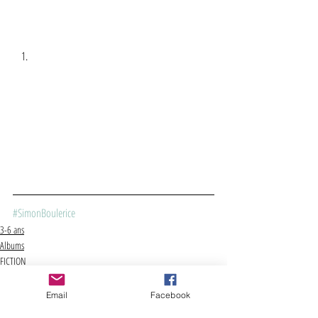
#SimonBoulerice
3-6 ans
Albums
FICTION
Email
Facebook