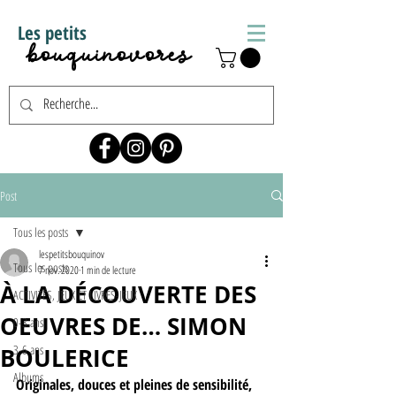
Les petits
bouquinovores
Post
Tous les posts
lespetitsbouquinov
Tous les posts
7 nov. 2020
1 min de lecture
À LA DÉCOUVERTE DES
ACTIVITÉS, JEUX ET LIVRES-JEUX
OEUVRES DE… SIMON
0-3 ans
3-6 ans
BOULERICE
Albums
Originales, douces et pleines de sensibilité, 