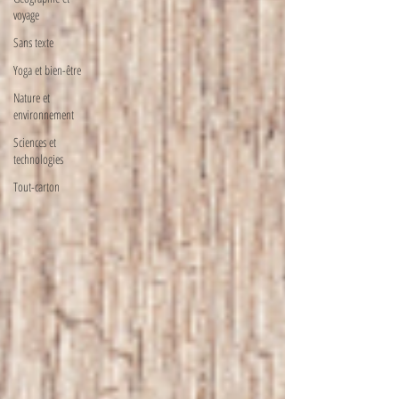
voyage
Sans texte
Yoga et bien-être
Nature et
environnement
Sciences et
technologies
Tout-carton