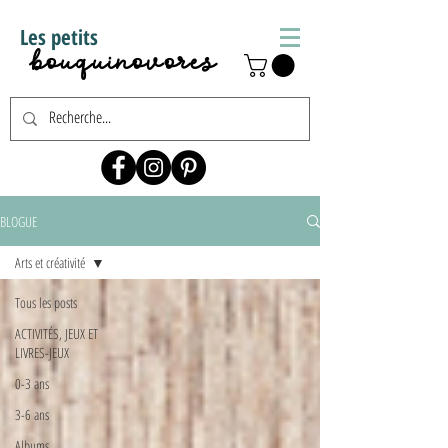
Les petits
bouquinovores
BLOGUE
Arts et créativité
Tous les posts
ACTIVITÉS, JEUX ET
LIVRES-JEUX
0-3 ans
3-6 ans
Albums