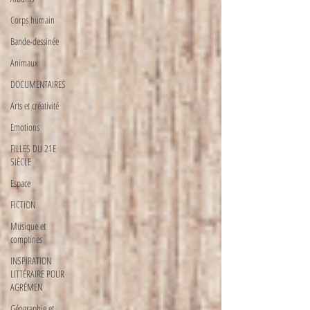
Corps humain
Bande-dessinée
Animaux
DOCUMENTAIRES
Arts et créativité
Emotions
FILLES DU 21E
SIÈCLE
Espace
FICTION
Musique et
comptines
INSPIRATION
LITTÉRAIRE POUR
AGRÉMEN
Géographie et